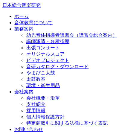
日本総合音楽研究
ホーム
音体教育について
業務案内
幼児音体指導者講習会（講習会総合案内）
講師派遣・各種指導
出張コンサート
オリジナルスコア
ビデオプロジェクト
音研カタログ・ダウンロード
やまびこ太鼓
太鼓教室
環境・衛生用品
会社案内
会社概要・沿革
支社紹介
採用情報
個人情報保護方針
特定商取引に関する法律に基づく表記
お問い合わせ